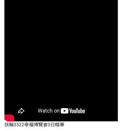
扶輪3522幸福博覽會3日精華