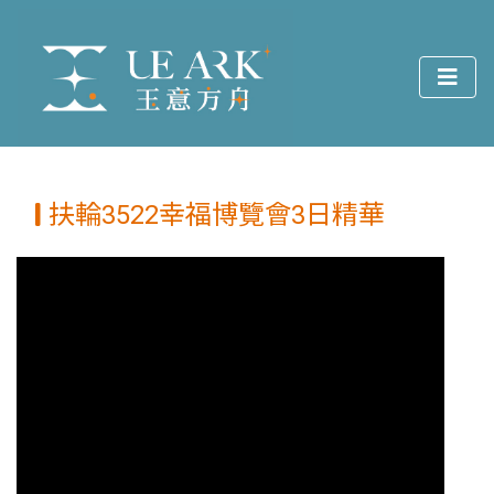
扶輪3522幸福博覽會3日精華