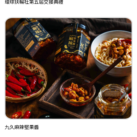
環球扶輪社第五屆交接典禮
九久麻辣堅果醬