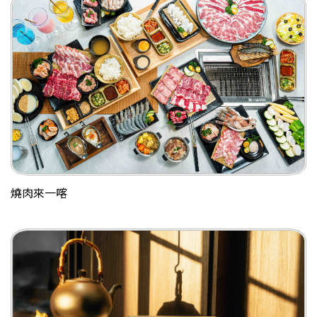
燒肉來一喀