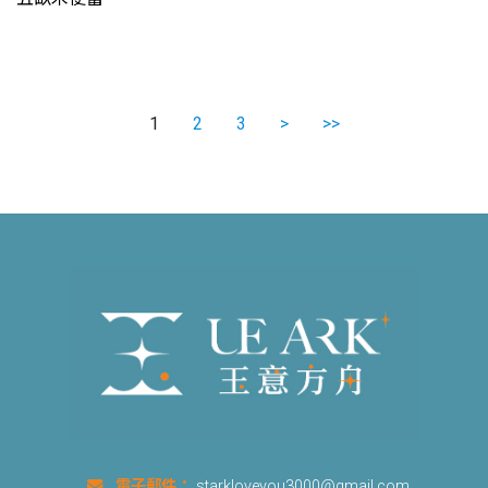
1
2
3
>
>>
電子郵件：
starkloveyou3000@gmail.com