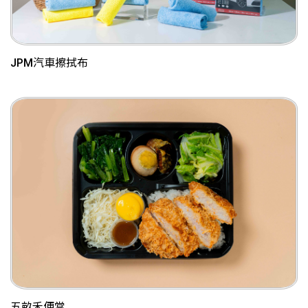
JPM汽車擦拭布
五畝禾便當