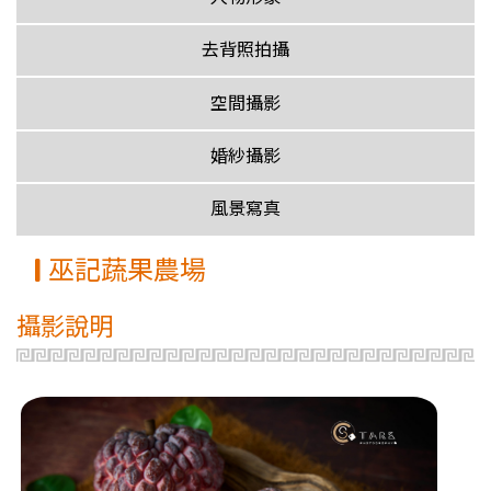
去背照拍攝
空間攝影
婚紗攝影
風景寫真
巫記蔬果農場
攝影說明