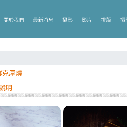
關於我們
最新消息
攝影
影片
排版
攝
撲克厚燒
說明