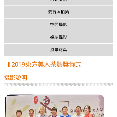
去背照拍攝
空間攝影
婚紗攝影
風景寫真
2019東方美人茶頒獎儀式
攝影說明