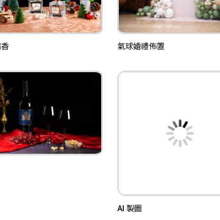
氣球婚禮佈置
擴香
AI 製圖