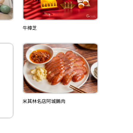
牛樟芝
米其林名店阿城鵝肉